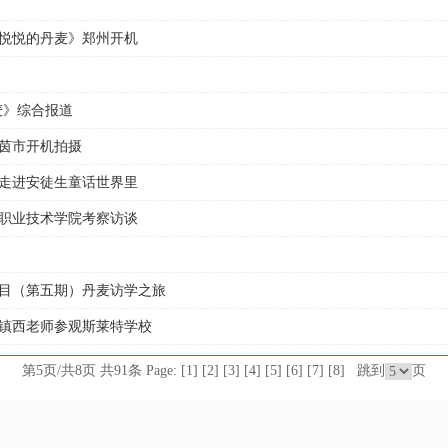
悦悦的丹麦》郑州开机
麦》综合报道
茵市开机拍摄
走进安徒生童话世界里
职业技术学院考察访谈
目（第五期）丹麦访学之旅
镇西老师参观斯莱特学校
第5页/共8页 共91条 Page:
[1]
[2]
[3]
[4]
[5]
[6]
[7]
[8]
跳到
页