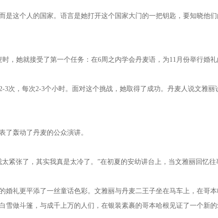
是这个人的国家。语言是她打开这个国家大门的一把钥匙，要知晓他们
麦时，她就接受了第一个任务：在6周之内学会丹麦语，为11月份举行婚
3次，每次2-3个小时。面对这个挑战，她取得了成功。丹麦人说文雅丽
表了轰动了丹麦的公众演讲。
太紧张了，其实我真是太冷了。”在初夏的安幼讲台上，当文雅丽回忆往
婚礼更平添了一丝童话色彩。文雅丽与丹麦二王子坐在马车上，在哥本
白雪做斗篷，与成千上万的人们，在银装素裹的哥本哈根见证了一个新的