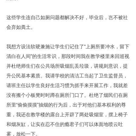
这些学生连自己如厕问题都解决不好，毕业后，岂不被社
会弃如粪土。
我想方设法软硬兼施让学生们记住了“上厕所要冲水，留下
清白在人间”的生活常识，那段时间我在教学楼里来回巡视
并杜绝师生们在公共场所吸烟乱丢垃圾，讲规则意识，提
升公民基本素质。我请学校的清洁工当起了卫生监督员，
请班主任以学生良好生活习惯为抓手来开展工作，我就差
没有搬个小板凳时时蹲在厕所门口了。杜绝了烟民们在厕
所里“偷偷摸摸”抽烟的行为后，出于对他们基本权利的尊
重，我还在教学楼的露台上开辟了两处吸烟室，摆上椅子
和烟灰缸，让实在忍不住的瘾君子们可以体面地喷云吐
雾，放松一下。