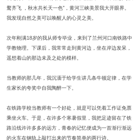
鹜齐飞 ，秋水共长天一色”，黄河三峡美景我大开眼界。
我发现自然之美可以唤醒人的心灵之美。
次年刚满18岁的我从师专毕业，来到了兰州河口南铁路中
学教物理。下课后，我常常走到黄河边，坐在岸边发呆，
遥想着山的那边未及之处的模样。
当教师的那几年，我沉湎于给学生讲几条牛顿定律，在学
生家长的夸奖中自我陶醉一下。
在铁路学校当教师有一个好处，就是可以凭着工作证免票
乘坐火车。于是，在许多个寒暑假里，我把足迹留在了铁
路沿线许许多多的远方，青春的记忆便成为一首渐行渐远
的火车在钢轨上敲打出来的节奏简单的两行诗。