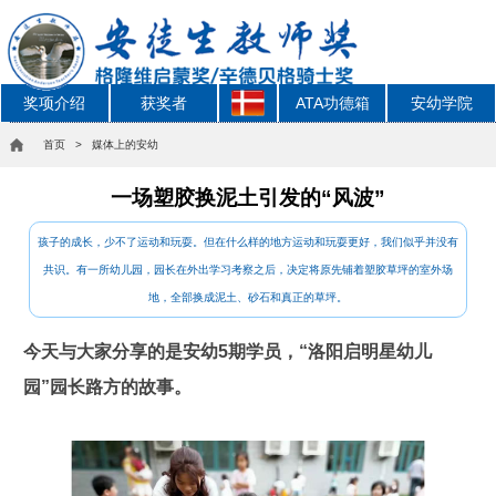
奖项介绍
获奖者
ATA功德箱
安幼学院
首页
> 媒体上的安幼
一场塑胶换泥土引发的“风波”
孩子的成长，少不了运动和玩耍。但在什么样的地方运动和玩耍更好，我们似乎并没有
共识。有一所幼儿园，园长在外出学习考察之后，决定将原先铺着塑胶草坪的室外场
地，全部换成泥土、砂石和真正的草坪。
今天与大家分享的是安幼5期学员，“洛阳启明星幼儿
园”园长路方的故事。