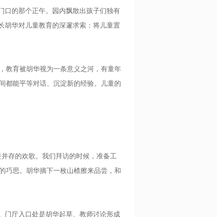
门口的那个正午。园内飘散出孩子们独有
园长胡华对儿童教育的深邃求索：将儿童置
，教育被胡华视为一条意义之河，有童年
间都能平等对话、沉淀新的经验。儿童的
畏并存的欢歌。我们拜访的时候，准备工
的巧思。胡华摘下一枚山楂擦来品尝，和
。门厅入口处是胡华起草、教师讨论形成