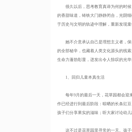
很久以后，思考教育真谛为何的时候，
的香甜味道，铸铁大门静静闭合，光阴细
于历史与文明的轨迹中理解，重新发现童
她不介意承认自己是理想主义者，保持
的全部秘辛，也藏着人类文化源头的线索
生命力蓬勃彰显，迸发出令人惊叹的光华
1、回归儿童本真生活
每年9月的最后一天，花草园都会迎来“
作已经进行到最后阶段：晾晒的长条豇豆
孩子们分享果实的滋味；听大家讨论幼儿
这不过是花草园里寻常的一天。孩子们