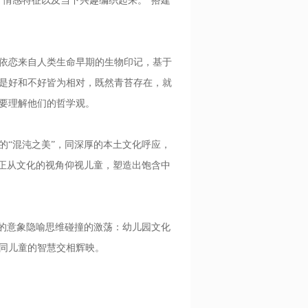
情感特征以及当下兴趣编织起来。”搭建
依恋来自人类生命早期的生物印记，基于
是好和不好皆为相对，既然青苔存在，就
要理解他们的哲学观。
“混沌之美”，同深厚的本土文化呼应，
真正从文化的视角仰视儿童，塑造出饱含中
的意象隐喻思维碰撞的激荡：幼儿园文化
同儿童的智慧交相辉映。