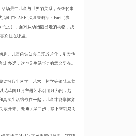
活场景中儿童与世界的关系，金钱豹事
FIAEE”法则来概括：Fact（事
de（态度），面对从动物园出走的动物，我
，你喜欢住在哪里。
钥匙。儿童的认知多呈现碎片化，引发他
能走多远，这也是生活“化”的意义所在。
需要提取出科学、艺术、哲学等领域真善
以花草园11月主题艺术创造月为例，起
须和真实生活镶嵌在一起，儿童才能掌握并
绽放开来。走通了第二步，接下来就是将