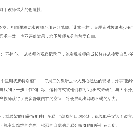
讶于教师强大的创造性。
答案。如同课程要求教师不加评判地倾听儿童一样，管理者对教师亦少有
强求一致，也不评价效果，给予教师充分的教学自由。
“不担心。”从教师的观察记录里，她发现教师的成长往往从接受自己的
个星期状态特别糟”……每周二的教研是令人身心通达的现场，分享“巅峰”
自找到下一步工作的目标。这种方式被他们称为“心田式教研”。与大部
当教师获得了更多舒展内在的空间，将会展现出源源不竭的活力。
，我希望他们获得那种自在感。”胡华的口吻轻淡，视线似乎穿透了远方
渐蜕变出灿烂的光彩，强烈的自我满足感会吸引他们驻扎在园所。