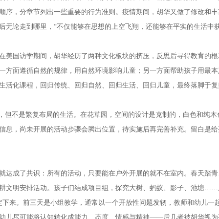
顺序，分章节列出一些重要的行为准则。疫情期间，胡华又做了修改和丰
后无论走到哪里，“不仅能够在思想的上空飞翔，还能够在平实的生活中获
美国访学期间，胡华经历了两种文化板块的挤压，反思后寻得教育的根
一方面遵循自然的规律，用自然环境影响儿童；另一方面帮助孩子用最本
生活化课程，回归传统、回归自然、回归生活、回归儿童，最终落脚于复
，但不是繁复布局的生活。在花草园，空间的设计是克制的，白色和纯木
信息，尚未开展的活动步骤会腾出位置，待实施后再完善补充。留白是给
达成了共识：所有的活动，只要能在户外开展的就不在室内。春天踏青
耕文明安排活动。孩子们结成项目组，探究大树、蚂蚁、影子、池塘……
式固定下来。前三天是小组教学，通常以一个开放性问题发轫，教师和幼儿
幼儿尽可能将认知转化成能力、态度、情感与精神——后几者被胡华视为