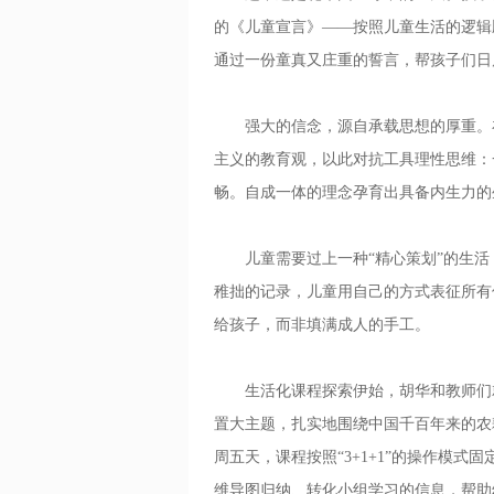
的《儿童宣言》——按照儿童生活的逻辑
通过一份童真又庄重的誓言，帮孩子们日
强大的信念，源自承载思想的厚重。在
主义的教育观，以此对抗工具理性思维：
畅。自成一体的理念孕育出具备内生力的
儿童需要过上一种“精心策划”的生活
稚拙的记录，儿童用自己的方式表征所有
给孩子，而非填满成人的手工。
生活化课程探索伊始，胡华和教师们就
置大主题，扎实地围绕中国千百年来的农
周五天，课程按照“3+1+1”的操作模
维导图归纳、转化小组学习的信息，帮助