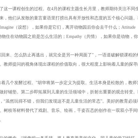
这一课程创生的过程。在4月的课程主题生长月里，教师期待关注不同生
，他们从发散的童言童语里打捞出具有开放性和态度的五个核心问题。胡华用“
agine（设想），如果你是它们，离开动物园后你会去干什么；Attitu
验），动物住在动物园之前是怎么生活的；Empathy（共情），如果你是动物
回来、怎么防止再逃出，就完全是另一种局面了”，一语道破解锁课程的
。教师提问的视角体现出课程的价值取向，很大程度上影响着儿童的探寻
着几个发酵过程。”胡华将第一步定义为提取。生活本身是松散的，教师
做好铺垫。第二步即拓展到儿童的生活领域中，折射出重要的观念转变。
，“虽然玩得不错，但我们发现这不是儿童生活的常态”。美好的教育必
、树枝等材料替代了戏剧、音乐、绘画，千姿百态的创作在一双双小手间
。