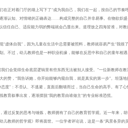
们在正对着门厅的墙上写下了“成为我自己，我们在一起，按自己的节奏
逐渐认知、对情绪的正确表达……构成完整的自己并非易事。在物欲炽盛
难以信任自己、适应能力弱的弊端就会凸显出来。道理放之四海皆准，对教
虚体自我”，因为儿童在生活中总需要被照料，教师就容易产生“我很了不
划。不过，幼儿教师也是一种职业机缘，能够在反思中和自己的童年相遇
我们会觉得生命底层逻辑里有些东西无法被别人接受。”一位新教师在教
大的赞，“我告诉她，你开始能够内窥自我，就是真实的第一步”。坦荡地
种态度”：不否认、不逃避，直面后翻墙而过，当自己生命的高手。有了
线教育叙事出发，逐渐摆脱“我的教育由谁做主”的专业标准恐慌。
通过反复的思考与锤炼，教师拥有了自己的教育哲学观。近一年来，胡
幼儿教师的哲学观》即将面世。一位学者评论说，这是一条“风景各异的灵