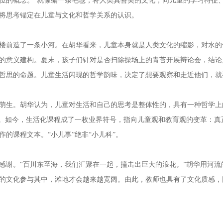
的概念。“就像编一条毛毯，将人类真善美的文化，同儿童的学习特征、
将思考锚定在儿童与文化和哲学关系的认识。
前造了一条小河。在胡华看来，儿童本身就是人类文化的缩影，对水的
的意义建构。夏末，孩子们针对是否扫除操场上的青苔开展辩论会，结论
哲思的命题。儿童生活闪现的哲学韵味，决定了想要观察和走近他们，就
生。胡华认为，儿童对生活和自己的思考是整体性的，具有一种哲学上的
”。如今，生活化课程成了一枚业界符号，指向儿童观和教育观的变革：
的课程文本。“小儿事”绝非“小儿科”。
谢。“百川东至海，我们汇聚在一起，撞击出巨大的浪花。”胡华用河流
的文化参与其中，滩地才会越来越宽阔。由此，教师也具有了文化质感，