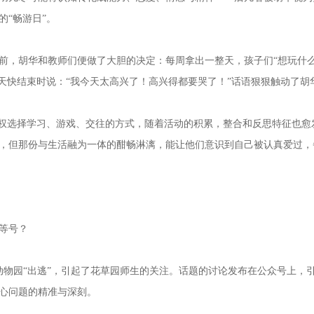
“畅游日”。
，胡华和教师们便做了大胆的决定：每周拿出一整天，孩子们“想玩什么
这天快结束时说：“我今天太高兴了！高兴得都要哭了！”话语狠狠触动了胡
权选择学习、游戏、交往的方式，随着活动的积累，整合和反思特征也愈
，但那份与生活融为一体的酣畅淋漓，能让他们意识到自己被认真爱过，
等号？
动物园“出逃”，引起了花草园师生的关注。话题的讨论发布在公众号上，
心问题的精准与深刻。