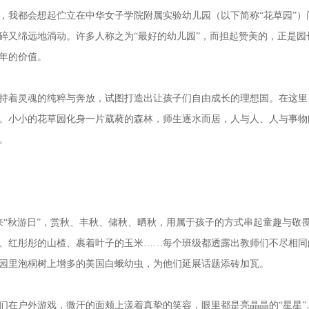
我都会想起伫立在中华女子学院附属实验幼儿园（以下简称“花草园”）
碎又绵远地淌动。许多人称之为“最好的幼儿园”，而担起赞美的，正是
年的价值。
着灵魂的纯粹与奔放，试图打造出让孩子们自由成长的理想国。在这里
。小小的花草园化身一片葳蕤的森林，师生逐水而居，人与人、人与事物
。
秋游日”，赏秋、丰秋、储秋、晒秋，用属于孩子的方式串起童趣与敬
、红彤彤的山楂、裹着叶子的玉米……每个班级都透露出教师们不尽相同
园里泡桐树上增多的美国白蛾幼虫，为他们延展话题添砖加瓦。
在户外游戏，微汗的面颊上漾着真挚的笑容，眼里都是亮晶晶的“星星”