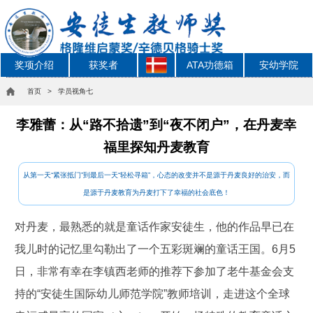
奖项介绍
获奖者
ATA功德箱
安幼学院
首页
> 学员视角七
李雅蕾：从“路不拾遗”到“夜不闭户”，在丹麦幸
福里探知丹麦教育
从第一天“紧张抵门”到最后一天“轻松寻箱”，心态的改变并不是源于丹麦良好的治安，而
是源于丹麦教育为丹麦打下了幸福的社会底色！
对丹麦，最熟悉的就是童话作家安徒生，他的作品早已在
我儿时的记忆里勾勒出了一个五彩斑斓的童话王国。6月5
日，非常有幸在李镇西老师的推荐下参加了老牛基金会支
持的“安徒生国际幼儿师范学院”教师培训，走进这个全球